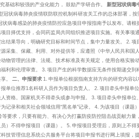
究基础和较强的产业化能力， 鼓励产学研合作。
新型冠状病毒
型冠状病毒肺炎疫情联防联控机制科研攻关工作的总体部署，按
冠状病毒感染的肺炎疫情防控应急项目申报指南予以发布。请根
选项目择优支持，会同药监局共同组织推进项目实施。有关事项
出结果导向，明确研究目标和时间节点，集中力量攻关。 2. 
资源采集、保藏、利用、对外提供等，应遵照《中华人民共和国
验动物管理的法律、法规、技术标准及有关规定，使用合格实验
福利和伦理审查。 3. 项目产生的科学数据应无条件按期递交
共享。
二、申报要求
1. 申报单位根据指南支持方向的研究内容
报单位推荐1名科研人员作为项目负责人。 2. 项目牵头申报单
人资格。国家机关不得牵头或参与申报。 3. 项目牵头申报单
为记录和相关社会领域信用“黑名单”记录。 4. 为该项目（课
龄等要求，只要有能力、有决心为打赢防疫防控阻击战贡献力量
员）不得申报项目（课题）。 5. 申报项目受理后，原则上不
科技管理信息系统公共服务平台将项目申报书进行网上填报，提交