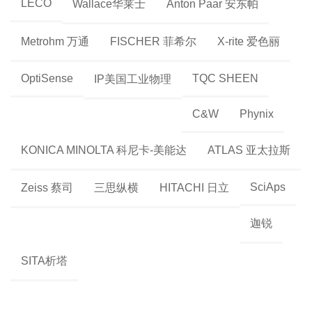
LECO
Wallace华莱士
Anton Paar 安东帕
Metrohm 万通
FISCHER 菲希尔
X-rite 爱色丽
OptiSense
TQC SHEEN
IP美国工业物理
C&W
Phynix
KONICA MINOLTA 科尼卡-美能达
ATLAS 亚太拉斯
SciAps
Zeiss 蔡司
三思纵横
HITACHI 日立
迦锐
SITA析塔