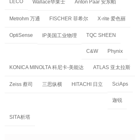
LECO
Wallace华莱士
Anton Paar 安东帕
Metrohm 万通
FISCHER 菲希尔
X-rite 爱色丽
OptiSense
TQC SHEEN
IP美国工业物理
C&W
Phynix
KONICA MINOLTA 科尼卡-美能达
ATLAS 亚太拉斯
SciAps
Zeiss 蔡司
三思纵横
HITACHI 日立
迦锐
SITA析塔