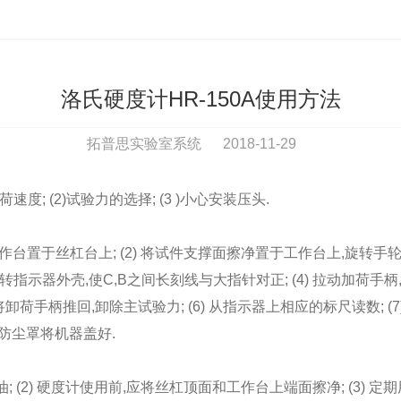
洛氏硬度计HR-150A使用方法
拓普思实验室系统
2018-11-29
速度; (2)试验力的选择; (3 )小心安装压头.
工作台置于丝杠台上; (2) 将试件支撑面擦净置于工作台上,旋转
 旋转指示器外壳,使C,B之间长刻线与大指针对正; (4) 拉动加荷
将卸荷手柄推回,卸除主试验力; (6) 从指示器上相应的标尺读数; 
后用防尘罩将机器盖好.
; (2) 硬度计使用前,应将丝杠顶面和工作台上端面擦净; (3)