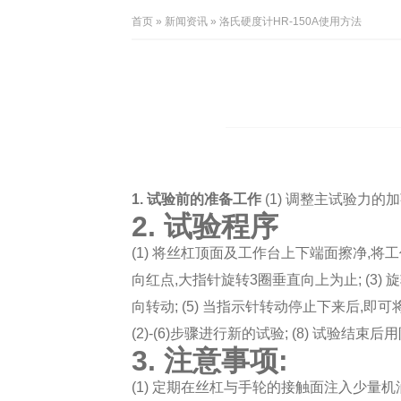
首页
»
新闻资讯
» 洛氏硬度计HR-150A使用方法
1. 试验前的准备工作
(1) 调整主试验力的加荷
2. 试验程序
(1) 将丝杠顶面及工作台上下端面擦净,将
向红点,大指针旋转3圈垂直向上为止; (3)
向转动; (5) 当指示针转动停止下来后,即可
(2)-(6)步骤进行新的试验; (8) 试验结束
3. 注意事项:
(1) 定期在丝杠与手轮的接触面注入少量机油