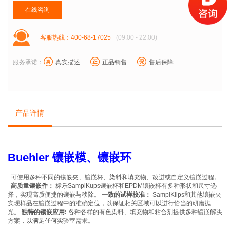
在线咨询
客服热线：400-68-17025
(09:00 - 22:00)
服务承诺：
真实描述
正品销售
售后保障
产品详情
Buehler 镶嵌模、镶嵌环
可使用多种不同的镶嵌夹、镶嵌杯、染料和填充物、改进或自定义镶嵌过程。
高质量镶嵌件：
标乐SamplKups镶嵌杯和EPDM镶嵌杯有多种形状和尺寸选
择，实现高质便捷的镶嵌与移除。
一致的试样校准：
SamplKlips和其他镶嵌夹
实现样品在镶嵌过程中的准确定位，以保证相关区域可以进行恰当的研磨抛
光。
独特的镶嵌应用:
各种各样的有色染料、填充物和粘合剂提供多种镶嵌解决
方案，以满足任何实验室需求。