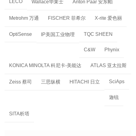
LECO
Wallace华莱士
Anton Paar 安东帕
Metrohm 万通
FISCHER 菲希尔
X-rite 爱色丽
OptiSense
TQC SHEEN
IP美国工业物理
C&W
Phynix
KONICA MINOLTA 科尼卡-美能达
ATLAS 亚太拉斯
SciAps
Zeiss 蔡司
三思纵横
HITACHI 日立
迦锐
SITA析塔