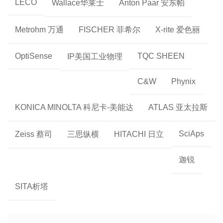
LECO
Wallace华莱士
Anton Paar 安东帕
Metrohm 万通
FISCHER 菲希尔
X-rite 爱色丽
OptiSense
TQC SHEEN
IP美国工业物理
C&W
Phynix
KONICA MINOLTA 科尼卡-美能达
ATLAS 亚太拉斯
SciAps
Zeiss 蔡司
三思纵横
HITACHI 日立
迦锐
SITA析塔