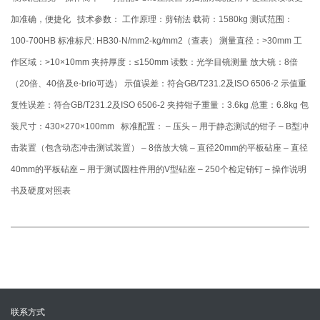
加准确，便捷化
技术参数：
工作原理：剪销法 载荷：1580kg 测试范围：
100-700HB 标准标尺: HB30-N/mm2-kg/mm2（查表） 测量直径：>30mm 工
作区域：>10×10mm 夹持厚度：≤150mm 读数：光学目镜测量 放大镜：8倍
（20倍、40倍及e-brio可选） 示值误差：符合GB/T231.2及ISO 6506-2 示值重
复性误差：符合GB/T231.2及ISO 6506-2 夹持钳子重量：3.6kg 总重：6.8kg 包
装尺寸：430×270×100mm
标准配置：
– 压头 – 用于静态测试的钳子 – B型冲
击装置（包含动态冲击测试装置） – 8倍放大镜 – 直径20mm的平板砧座 – 直径
40mm的平板砧座 – 用于测试圆柱件用的V型砧座 – 250个检定销钉 – 操作说明
书及硬度对照表
联系方式