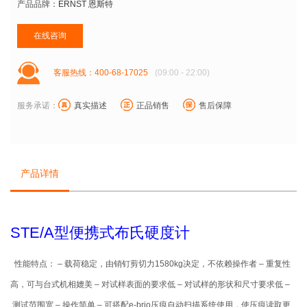
产品品牌：
ERNST 恩斯特
在线咨询
客服热线：400-68-17025
(09:00 - 22:00)
服务承诺：
真实描述
正品销售
售后保障
产品详情
STE/A
型便携式布氏硬度计
性能特点：
– 载荷稳定，由销钉剪切力1580kg决定，不依赖操作者 – 重复性
高，可与台式机相媲美 – 对试样表面的要求低 – 对试样的形状和尺寸要求低 –
测试范围宽 – 操作简单 – 可搭配e-brio压痕自动扫描系统使用，使压痕读取更