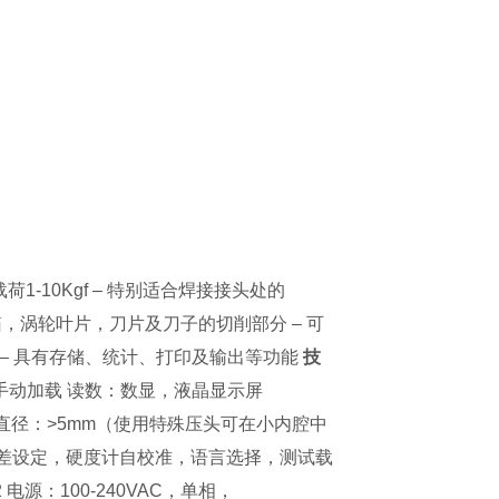
1-10Kgf – 特别适合焊接接头处的
，涡轮叶片，刀片及刀子的切削部分 – 可
 – 具有存储、统计、打印及输出等功能
技
：手动加载 读数：数显，液晶显示屏
 可测量直径：>5mm（使用特殊压头可在小内腔中
择，公差设定，硬度计自校准，语言选择，测试载
2 电源：100-240VAC，单相，